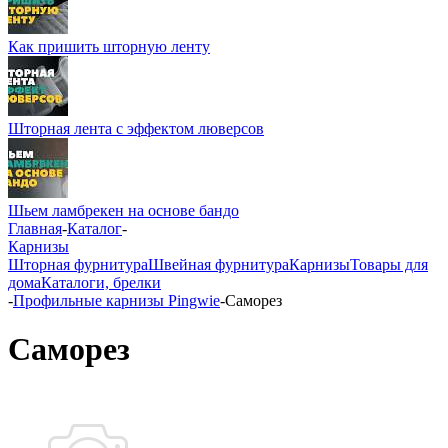
Как пришить шторную ленту
Шторная лента с эффектом люверсов
Шьем ламбрекен на основе бандо
Главная
-
Каталог
-
Карнизы
Шторная фурнитура
Швейная фурнитура
Карнизы
Товары для
дома
Каталоги, брелки
-
Профильные карнизы Pingwie
-
Саморез
Саморез