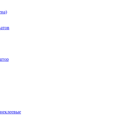
ена)
ватов
штор
 неклеевые