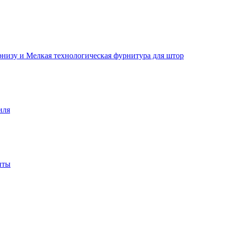
рнизу и Мелкая технологическая фурнитура для штор
иля
нты