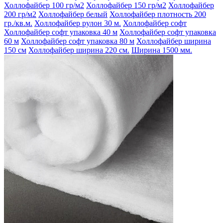
Холлофайбер 100 гр/м2
Холлофайбер 150 гр/м2
Холлофайбер
200 гр/м2
Холлофайбер белый
Холлофайбер плотность 200
гр./кв.м.
Холлофайбер рулон 30 м.
Холлофайбер софт
Холлофайбер софт упаковка 40 м
Холлофайбер софт упаковка
60 м
Холлофайбер софт упаковка 80 м
Холлофайбер ширина
150 см
Холлофайбер ширина 220 см.
Ширина 1500 мм.