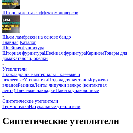
Шторная лента с эффектом люверсов
Шьем ламбрекен на основе бандо
Главная
-
Каталог
-
Швейная фурнитура
Шторная фурнитура
Швейная фурнитура
Карнизы
Товары для
дома
Каталоги, брелки
-
Утеплители
Прокладочные материалы - клеевые и
неклеевые
Утеплители
Подкладочная ткань
Кружево
вязаное
Резинка
Ленты липучки велкро (контактная
лента)
Плечевые накладки
Пакеты упаковочные
-
Синтетические утеплители
Термостежка
Натуральные утеплители
Синтетические утеплители