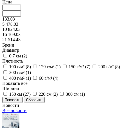
Цена
133.03
5 478.03
10 824.03
16 169.03
21 514.48
Бренд
Диаметр
0.7 см (
2
)
Плотность
100 г/м² (
8
)
120 г/м² (
1
)
150 г/м² (
7
)
200 г/м² (
8
)
300 г/м² (
1
)
400 г/м² (
1
)
60 г/м² (
4
)
Показать все
Ширина
150 см (
27
)
220 см (
2
)
300 см (
1
)
Сбросить
Новости
Все новости