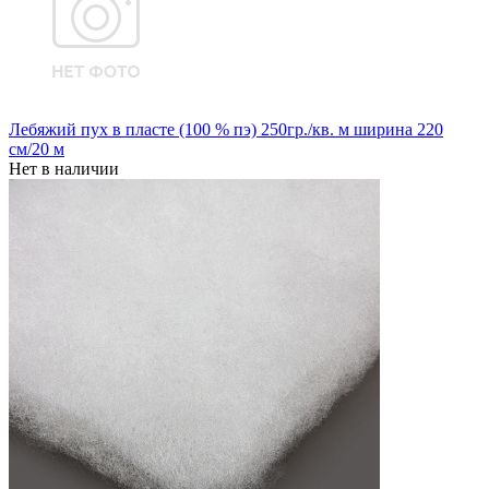
Лебяжий пух в пласте (100 % пэ) 250гр./кв. м ширина 220
см/20 м
Нет в наличии