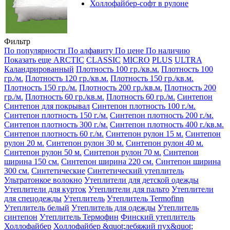
Холлофайбер-софт в рулоне
Фильтр
По популярности
По алфавиту
По цене
По наличию
Показать еще
ARCTIC
CLASSIC
MICRO
PLUS
ULTRA
Каландрированный
Плотность 100 гр./кв.м.
Плотность 100
гр./м.
Плотность 120 гр./кв.м.
Плотность 150 гр./кв.м.
Плотность 150 гр./м.
Плотность 200 гр./кв.м.
Плотность 200
гр./м.
Плотность 60 гр./кв.м.
Плотность 60 гр./м.
Синтепон
Синтепон для покрывал
Синтепон плотность 100 г./м.
Синтепон плотность 150 г./м.
Синтепон плотность 200 г./м.
Синтепон плотность 300 г./м.
Синтепон плотность 400 г./кв.м.
Синтепон плотность 60 г./м.
Синтепон рулон 15 м.
Синтепон
рулон 20 м.
Синтепон рулон 30 м.
Синтепон рулон 40 м.
Синтепон рулон 50 м.
Синтепон рулон 70 м.
Синтепон
ширина 150 см.
Синтепон ширина 220 см.
Синтепон ширина
300 см.
Синтетические
Синтетический утеплитель
Ультратонкое волокно
Утеплители для детской одежды
Утеплители для курток
Утеплители для пальто
Утеплители
для спецодежды
Утеплитель
Утеплитель Termofinn
Утеплитель белый
Утеплитель для одежды
Утеплитель
синтепон
Утеплитель Термофин
Финский утеплитель
Холлофайбер
Холлофайбер &quot;лебяжий пух&quot;