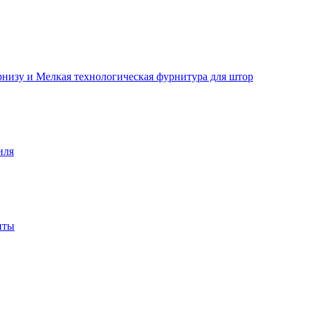
рнизу и Мелкая технологическая фурнитура для штор
иля
нты