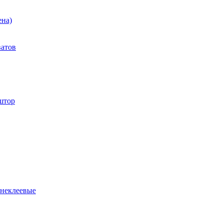
ена)
ватов
штор
 неклеевые