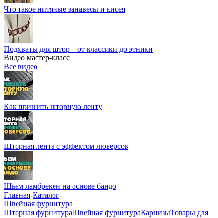
Что такое нитяные занавесы и кисея
Подхваты для штор – от классики до этники
Видео мастер-класс
Все видео
Как пришить шторную ленту
Шторная лента с эффектом люверсов
Шьем ламбрекен на основе бандо
Главная
-
Каталог
-
Швейная фурнитура
Шторная фурнитура
Швейная фурнитура
Карнизы
Товары для