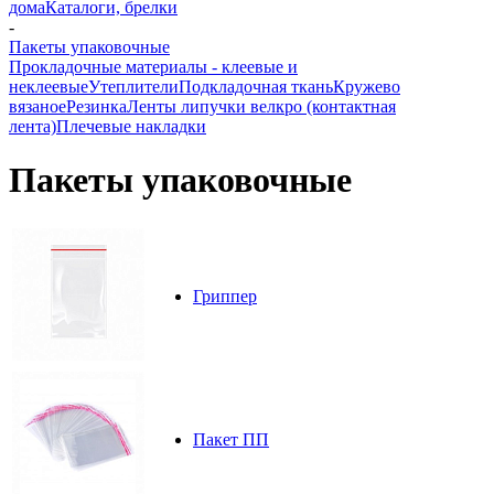
дома
Каталоги, брелки
-
Пакеты упаковочные
Прокладочные материалы - клеевые и
неклеевые
Утеплители
Подкладочная ткань
Кружево
вязаное
Резинка
Ленты липучки велкро (контактная
лента)
Плечевые накладки
Пакеты упаковочные
Гриппер
Пакет ПП