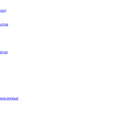
ена)
ватов
штор
 неклеевые