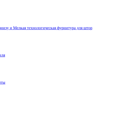
рнизу и Мелкая технологическая фурнитура для штор
иля
нты