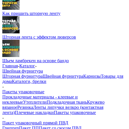
Как пришить шторную ленту
Шторная лента с эффектом люверсов
Шьем ламбрекен на основе бандо
Главная
-
Каталог
-
Швейная фурнитура
Шторная фурнитура
Швейная фурнитура
Карнизы
Товары для
дома
Каталоги, брелки
-
Пакеты упаковочные
Прокладочные материалы - клеевые и
неклеевые
Утеплители
Подкладочная ткань
Кружево
вязаное
Резинка
Ленты липучки велкро (контактная
лента)
Плечевые накладки
Пакеты упаковочные
-
Пакет упаковочный прямой ПВД
Гриппер
Пакет ПП
Пакет со скосом ПВД