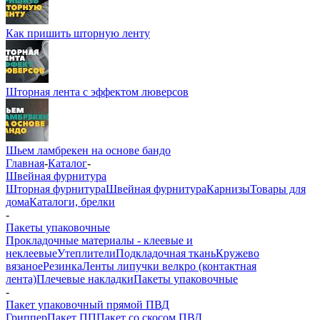
Как пришить шторную ленту
Шторная лента с эффектом люверсов
Шьем ламбрекен на основе бандо
Главная
-
Каталог
-
Швейная фурнитура
Шторная фурнитура
Швейная фурнитура
Карнизы
Товары для
дома
Каталоги, брелки
-
Пакеты упаковочные
Прокладочные материалы - клеевые и
неклеевые
Утеплители
Подкладочная ткань
Кружево
вязаное
Резинка
Ленты липучки велкро (контактная
лента)
Плечевые накладки
Пакеты упаковочные
-
Пакет упаковочный прямой ПВД
Гриппер
Пакет ПП
Пакет со скосом ПВД