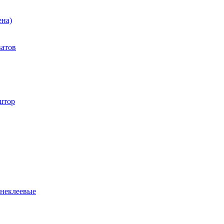
ена)
ватов
штор
 неклеевые