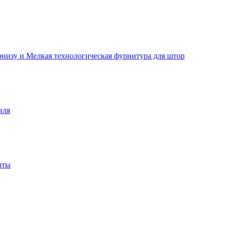
рнизу и Мелкая технологическая фурнитура для штор
иля
нты