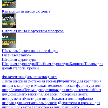
Как пришить шторную ленту
Шторная лента с эффектом люверсов
Шьем ламбрекен на основе бандо
Главная
-
Каталог
-
Шторная фурнитура
Шторная фурнитура
Швейная фурнитура
Карнизы
Товары для
дома
Каталоги, брелки
-
Филаментная (комплексная) нить
Лента шторная (мотажная тесьма)
Фурнитура для крепления
шторы к карнизу и Мелкая технологическая фурнитура для
штор
Бахрома
Тесьма декоративная для штор и текстиля
Кант
для домашнего текстиля
Люверсы, люверсная лента,
инструменты
Кисти для штор
Подхваты для штор
Бандо -
шабрак (для жесткого ламбрекена)
Держатели и крючки для
штор и подхватов
Термостежка для домашнего