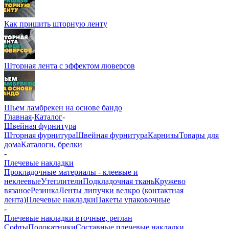
Как пришить шторную ленту
Шторная лента с эффектом люверсов
Шьем ламбрекен на основе бандо
Главная
-
Каталог
-
Швейная фурнитура
Шторная фурнитура
Швейная фурнитура
Карнизы
Товары для
дома
Каталоги, брелки
-
Плечевые накладки
Прокладочные материалы - клеевые и
неклеевые
Утеплители
Подкладочная ткань
Кружево
вязаное
Резинка
Ленты липучки велкро (контактная
лента)
Плечевые накладки
Пакеты упаковочные
-
Плечевые накладки вточные, реглан
Софты
Подокатники
Составные плечевые накладки