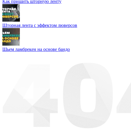
Как пришить шторную ленту
Шторная лента с эффектом люверсов
Шьем ламбрекен на основе бандо