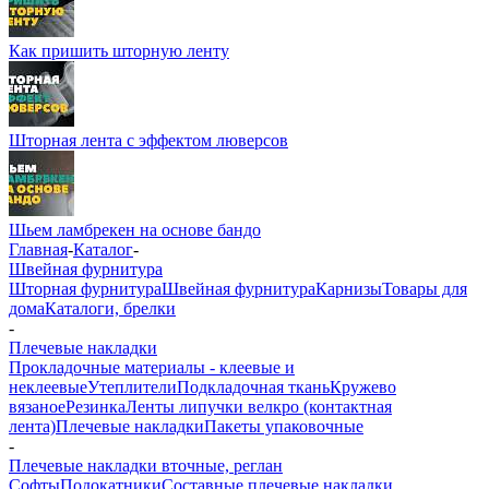
Как пришить шторную ленту
Шторная лента с эффектом люверсов
Шьем ламбрекен на основе бандо
Главная
-
Каталог
-
Швейная фурнитура
Шторная фурнитура
Швейная фурнитура
Карнизы
Товары для
дома
Каталоги, брелки
-
Плечевые накладки
Прокладочные материалы - клеевые и
неклеевые
Утеплители
Подкладочная ткань
Кружево
вязаное
Резинка
Ленты липучки велкро (контактная
лента)
Плечевые накладки
Пакеты упаковочные
-
Плечевые накладки вточные, реглан
Софты
Подокатники
Составные плечевые накладки