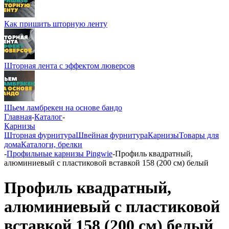
Как пришить шторную ленту
Шторная лента с эффектом люверсов
Шьем ламбрекен на основе бандо
Главная
-
Каталог
-
Карнизы
Шторная фурнитура
Швейная фурнитура
Карнизы
Товары для
дома
Каталоги, брелки
-
Профильные карнизы Pingwie
-
Профиль квадратный,
алюминиевый с пластиковой вставкой 158 (200 см) белый
Профиль квадратный,
алюминиевый с пластиковой
вставкой 158 (200 см) белый