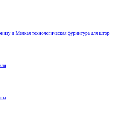
рнизу и Мелкая технологическая фурнитура для штор
иля
нты