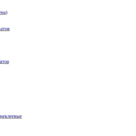
ена)
ватов
штор
 неклеевые