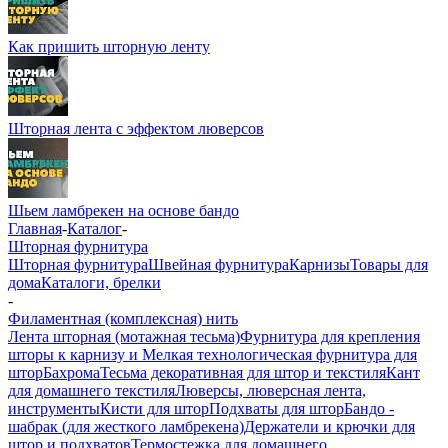
Как пришить шторную ленту
Шторная лента с эффектом люверсов
Шьем ламбрекен на основе бандо
Главная
-
Каталог
-
Шторная фурнитура
Шторная фурнитура
Швейная фурнитура
Карнизы
Товары для
дома
Каталоги, брелки
-
Филаментная (комплексная) нить
Лента шторная (мотажная тесьма)
Фурнитура для крепления
шторы к карнизу и Мелкая технологическая фурнитура для
штор
Бахрома
Тесьма декоративная для штор и текстиля
Кант
для домашнего текстиля
Люверсы, люверсная лента,
инструменты
Кисти для штор
Подхваты для штор
Бандо -
шабрак (для жесткого ламбрекена)
Держатели и крючки для
штор и подхватов
Термостежка для домашнего