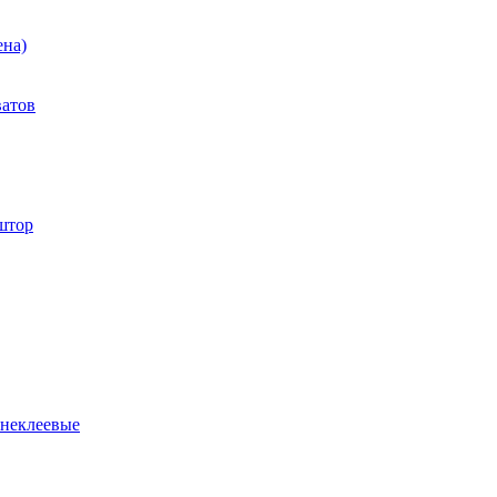
ена)
ватов
штор
 неклеевые