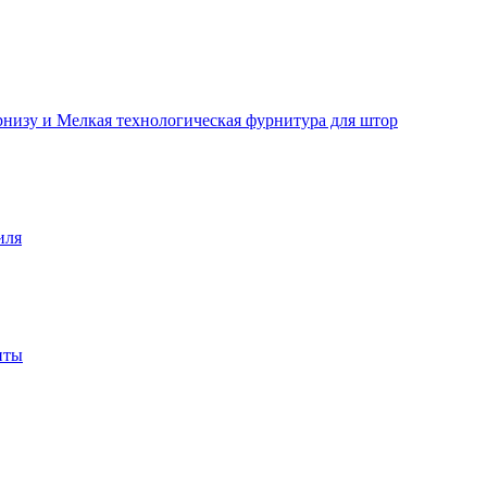
рнизу и Мелкая технологическая фурнитура для штор
иля
нты