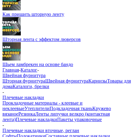
Как пришить шторную ленту
Шторная лента с эффектом люверсов
Шьем ламбрекен на основе бандо
Главная
-
Каталог
-
Швейная фурнитура
Шторная фурнитура
Швейная фурнитура
Карнизы
Товары для
дома
Каталоги, брелки
-
Плечевые накладки
Прокладочные материалы - клеевые и
неклеевые
Утеплители
Подкладочная ткань
Кружево
вязаное
Резинка
Ленты липучки велкро (контактная
лента)
Плечевые накладки
Пакеты упаковочные
-
Плечевые накладки вточные, реглан
Софты
Подокатники
Составные плечевые накладки