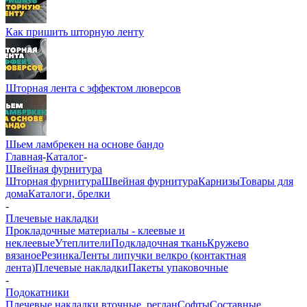
Как пришить шторную ленту
Шторная лента с эффектом люверсов
Шьем ламбрекен на основе бандо
Главная
-
Каталог
-
Швейная фурнитура
Шторная фурнитура
Швейная фурнитура
Карнизы
Товары для
дома
Каталоги, брелки
-
Плечевые накладки
Прокладочные материалы - клеевые и
неклеевые
Утеплители
Подкладочная ткань
Кружево
вязаное
Резинка
Ленты липучки велкро (контактная
лента)
Плечевые накладки
Пакеты упаковочные
-
Подокатники
Плечевые накладки вточные, реглан
Софты
Составные