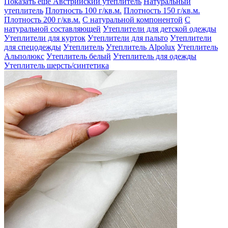
Показать еще
Австрийский утеплитель
Натуральный
утеплитель
Плотность 100 г/кв.м.
Плотность 150 г/кв.м.
Плотность 200 г/кв.м.
С натуральной компонентой
С
натуральной составляющей
Утеплители для детской одежды
Утеплители для курток
Утеплители для пальто
Утеплители
для спецодежды
Утеплитель
Утеплитель Alpolux
Утеплитель
Альполюкс
Утеплитель белый
Утеплитель для одежды
Утеплитель шерсть/синтетика