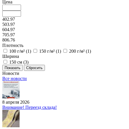
Цена
402.97
503.97
604.97
705.97
806.76
Плотность
100 г/м² (
1
)
150 г/м² (
1
)
200 г/м² (
1
)
Ширина
150 см (
3
)
Сбросить
Новости
Все новости
8 апреля 2026
Внимание! Переезд склада!