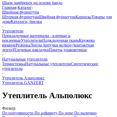
Шьем ламбрекен на основе бандо
Главная
-
Каталог
-
Швейная фурнитура
Шторная фурнитура
Швейная фурнитура
Карнизы
Товары для
дома
Каталоги, брелки
-
Утеплители
Прокладочные материалы - клеевые и
неклеевые
Утеплители
Подкладочная ткань
Кружево
вязаное
Резинка
Ленты липучки велкро (контактная
лента)
Плечевые накладки
Пакеты упаковочные
-
Натуральные утеплители
Термостежка
Натуральные утеплители
Синтетические
утеплители
-
Утеплитель Альполюкс
Утеплитель GANZERT
Утеплитель Альполюкс
Фильтр
По популярности
По алфавиту
По цене
По наличию