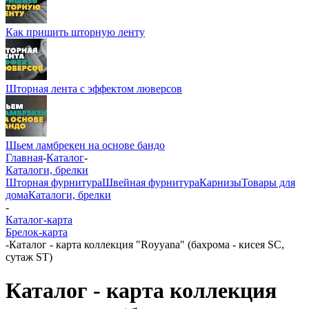
Как пришить шторную ленту
Шторная лента с эффектом люверсов
Шьем ламбрекен на основе бандо
Главная
-
Каталог
-
Каталоги, брелки
Шторная фурнитура
Швейная фурнитура
Карнизы
Товары для
дома
Каталоги, брелки
-
Каталог-карта
Брелок-карта
-
Каталог - карта коллекция "Royyana" (бахрома - кисея SC,
сутаж ST)
Каталог - карта коллекция