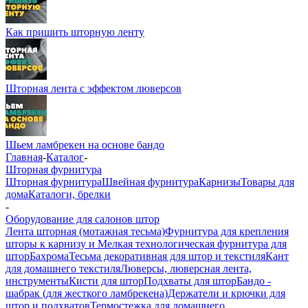
Как пришить шторную ленту
Шторная лента с эффектом люверсов
Шьем ламбрекен на основе бандо
Главная
-
Каталог
-
Шторная фурнитура
Шторная фурнитура
Швейная фурнитура
Карнизы
Товары для
дома
Каталоги, брелки
-
Оборудование для салонов штор
Лента шторная (мотажная тесьма)
Фурнитура для крепления
шторы к карнизу и Мелкая технологическая фурнитура для
штор
Бахрома
Тесьма декоративная для штор и текстиля
Кант
для домашнего текстиля
Люверсы, люверсная лента,
инструменты
Кисти для штор
Подхваты для штор
Бандо -
шабрак (для жесткого ламбрекена)
Держатели и крючки для
штор и подхватов
Термостежка для домашнего