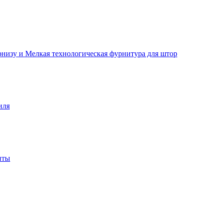
рнизу и Мелкая технологическая фурнитура для штор
иля
нты