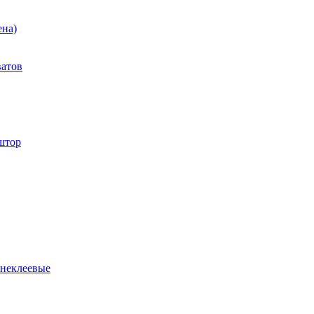
ена)
ватов
штор
 неклеевые