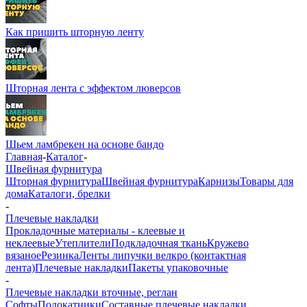
Как пришить шторную ленту
Шторная лента с эффектом люверсов
Шьем ламбрекен на основе бандо
Главная
-
Каталог
-
Швейная фурнитура
Шторная фурнитура
Швейная фурнитура
Карнизы
Товары для
дома
Каталоги, брелки
-
Плечевые накладки
Прокладочные материалы - клеевые и
неклеевые
Утеплители
Подкладочная ткань
Кружево
вязаное
Резинка
Ленты липучки велкро (контактная
лента)
Плечевые накладки
Пакеты упаковочные
-
Плечевые накладки вточные, реглан
Софты
Подокатники
Составные плечевые накладки