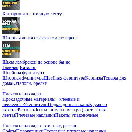
Как пришить шторную ленту
Шторная лента с эффектом люверсов
Шьем ламбрекен на основе бандо
Главная
-
Каталог
-
Швейная фурнитура
Шторная фурнитура
Швейная фурнитура
Карнизы
Товары для
дома
Каталоги, брелки
-
Плечевые накладки
Прокладочные материалы - клеевые и
неклеевые
Утеплители
Подкладочная ткань
Кружево
вязаное
Резинка
Ленты липучки велкро (контактная
лента)
Плечевые накладки
Пакеты упаковочные
-
Плечевые накладки вточные, реглан
Софты
Подокатники
Составные плечевые накладки